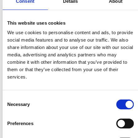
Consent
Details
About
Escaneará todo el parque informático
buscando el proceso específico.
This website uses cookies
We use cookies to personalise content and ads, to provide
Identificará los equipos afectados.
social media features and to analyse our traffic. We also
share information about your use of our site with our social
Ejecutará la desconexión de red de
media, advertising and analytics partners who may
combine it with other information that you’ve provided to
forma controlada
them or that they’ve collected from your use of their
services.
Procederá al apagado seguro de los
sistemas comprometidos.
Consent
Necessary
Selection
Todo esto en minutos, no en horas, y con
Preferences
la garantía de que la respuesta será
consistente y precisa cada vez que se