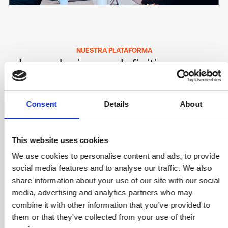
existentes.
Automatiza la identificación y corrección de
Flujos de trabajo de gestión de parches
vulnerabilidades de seguridad.
personalizables, diseñados para tus necesidades
Crea flujos de trabajo personalizados para la gestión
únicas
NUESTRA PLATAFORMA
de incidentes de seguridad.
Las soluciones definitivas para
Habilita las opciones de autoservicio para que los
gestionar y optimizar
tus
usuarios finales aborden problemas de seguridad
espacios de trabajo
comunes.
Consent
Details
About
Garantiza la ejecución segura de operaciones
automatizadas para mantener el control
FlexxClient
This website uses cookies
GESTIÓN DE LA EXPERIENCIA DIGITAL
We use cookies to personalise content and ads, to provide
social media features and to analyse our traffic. We also
FlexxSecurity
share information about your use of our site with our social
CIBERSEGURIDAD
media, advertising and analytics partners who may
FlexxDesktop
combine it with other information that you’ve provided to
ESCRITORIO COMO SERVICIO
them or that they’ve collected from your use of their