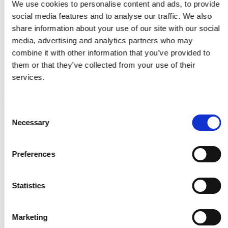
We use cookies to personalise content and ads, to provide
social media features and to analyse our traffic. We also
share information about your use of our site with our social
media, advertising and analytics partners who may
combine it with other information that you’ve provided to
them or that they’ve collected from your use of their
services.
Consent
Necessary
Selection
26 MARCH 2026
Flexxible® FlexxAgent obtiene el estatus de
Preferences
Intel vPro® Certified App
Flexxible®, líder en Experiencia Digital del Empleado (DEX) y
Statistics
gestión inteligente de endpoints, ha anunciado hoy que
FlexxAgent h...
Aprende más
Marketing