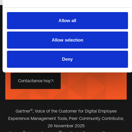
Allow all
Solicita una reunión
Allow selection
personalizada con nuestro
equipo
Deny
Descubre hoy mismo cómo las soluciones de Flexxible
trabajan para ti
Contáctanos hoy
®
Gartner
, Voice of the Customer for Digital Employee
Experience Management Tools, Peer Community Contributor,
26 November 2025