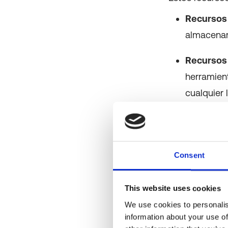
Recursos 
almacenam
Recursos 
herramien
cualquier 
Para que un
p
contar con una
optimización d
Consent
This website uses cookies
We use cookies to personalis
information about your use of