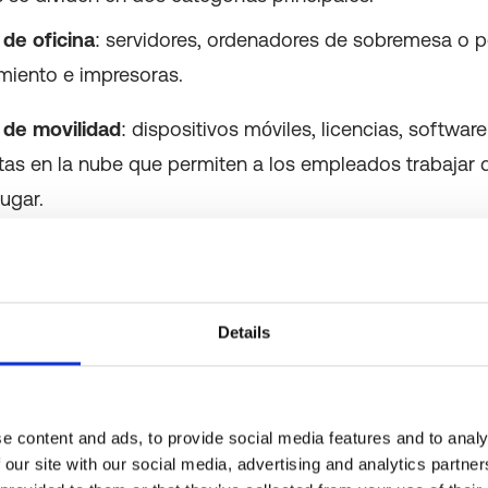
de oficina
: servidores, ordenadores de sobremesa o po
iento e impresoras.
de movilidad
: dispositivos móviles, licencias, software
tas en la nube que permiten a los empleados trabajar
lugar.
arque informático
sea eficiente, Sánchez subraya que 
 buena planificación que incluya actualizaciones perió
e recursos y seguimiento constante de la infraestructu
Details
e content and ads, to provide social media features and to analy
 our site with our social media, advertising and analytics partn