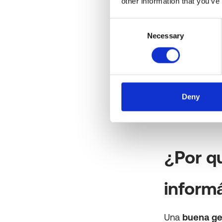
other information that you’ve
Consent
Necessary
Selection
Deny
¿Por q
inform
Una
buena ges