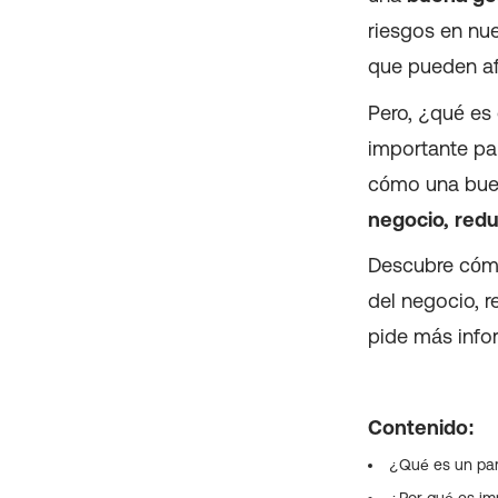
riesgos en nue
que pueden af
Pero, ¿qué es
importante par
cómo una buen
negocio, redu
Descubre cómo
del negocio, r
pide más info
Contenido:
¿Qué es un par
¿Por qué es im