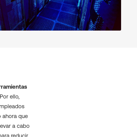
erramientas
or ello,
 empleados
o ahora que
levar a cabo
ara reducir