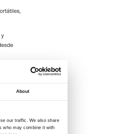
rtátiles,
 y
 desde
es clave
dicas,
ra.
About
se our traffic. We also share
ers who may combine it with