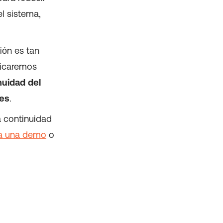
el sistema,
ión es tan
licaremos
nuidad del
nes
.
a continuidad
ta una demo
o