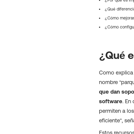
¿Qué diferencia
¿Cómo mejorar 
¿Cómo configur
¿Qué e
Como explic
nombre “parqu
que dan sopo
software
. En
permiten a los
eficiente”, señ
Estos recursos