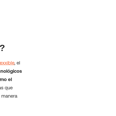
n?
exxible
, el
cnológicos
omo el
mas que
de manera