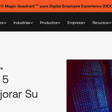
ner® Magic Quadrant™ para Digital Employee Experience (DEX
es
Industrias
Productos
Empresa
Recursos
ra
 5
jorar Su