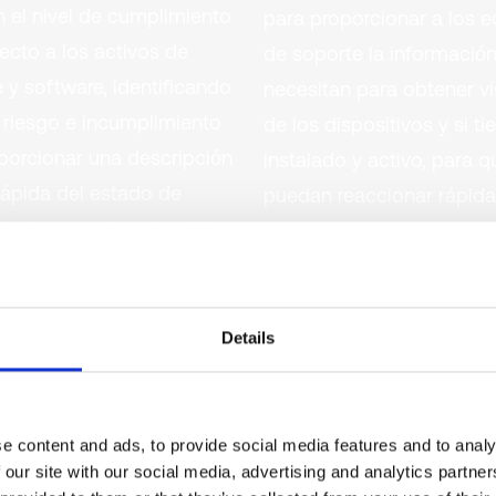
 el nivel de cumplimiento
para proporcionar a los 
ecto a los activos de
de soporte la informació
 y software, identificando
necesitan para obtener vi
 riesgo e incumplimiento
de los dispositivos y si t
porcionar una descripción
instalado y activo, para q
rápida del estado de
puedan reaccionar rápid
ento y ayudar a los CIO y
ante cualquier amenaza.
s TI a identificar las áreas
ieren atención inmediata.
Details
e content and ads, to provide social media features and to analy
 our site with our social media, advertising and analytics partn