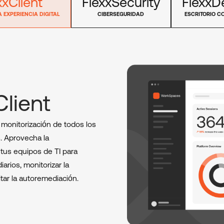
xxClient
FlexxSecurity
FlexxD
A EXPERIENCIA DIGITAL
CIBERSEGURIDAD
ESCRITORIO C
Client
y monitorización de todos los
s. Aprovecha la
 tus equipos de TI para
iarios, monitorizar la
itar la autoremediación.