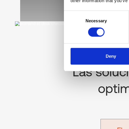
other information that you’ve
Consent
Necessary
Selection
Deny
Las soluc
optim