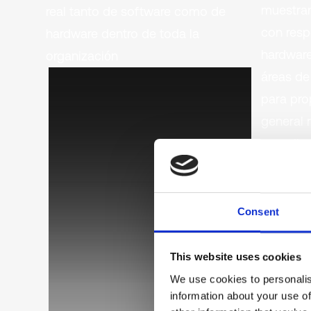
muestran
real tanto de software como de
con resp
hardware dentro de toda la
hardware
organización
áreas de
para pro
general 
cumplimi
Directore
que requ
Consent
This website uses cookies
We use cookies to personalis
information about your use of