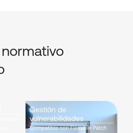
o normativo
o
R
Gestión de
vulnerabilidades
 consola
Compatible con Flexxible Patch
d-on