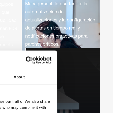
Management, lo que facilita la
equipos
automatización de
n que
actualizaciones y la configuración
sibilidad
de alertas en tiempo real y
ienen EDR
notificaciones proactivas para
ue
parches críticos.
amente
About
se our traffic. We also share
ers who may combine it with