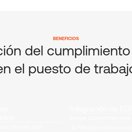
BENEFICIOS
ción del cumplimient
en el puesto de trabaj
mes
Integración de ED
ados
Integre CrowdStrike en la
ona informes que
de Flexxible como un ad