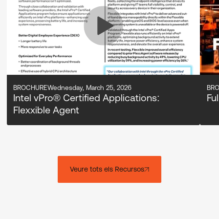
BROCHURE
Wednesday, March 25, 2026
BR
Intel vPro® Certified Applications:
Fu
Flexxible Agent
Veure tots els Recursos