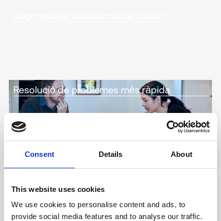
Augmenta la satisfacció de l'usuari
Resolució de problemes més ràpida
Consent
Details
About
This website uses cookies
LA NOSTRA PLATAFORMA
We use cookies to personalise content and ads, to
Les solucions definitives per
provide social media features and to analyse our traffic.