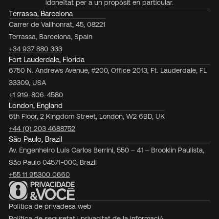
idoneïtat per a un propòsit en particular.
Terrassa, Barcelona
Carrer de Vallhonrat, 45, 08221
Terrassa, Barcelona, Spain
+34 937 880 333
Fort Lauderdale, Florida
6750 N. Andrews Avenue, #200, Office 2013, Ft. Lauderdale, FL
33309, USA
+1 919-806-4580
London, England
6th Floor, 2 Kingdom Street, London, W2 6BD, UK
+44 (0) 203 4688752
São Paulo, Brazil
Av. Engenheiro Luís Carlos Berrini, 550 – 41 – Brooklin Paulista,
São Paulo 04571-000, Brazil
+55 11 95300 0660
Política de privadesa web
Política de seguretat i privacitat de la informació