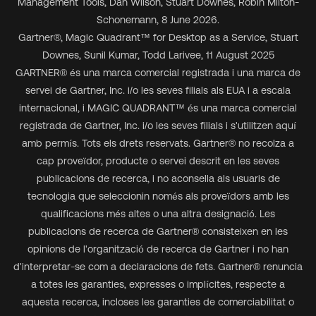
Management Tools, Dan Wilson, Stuart Downes, Robin Milton-
Schonemann, 8 June 2026.
Gartner
®
, Magic Quadrant
™
for Desktop as a Service, Stuart
Downes, Sunil Kumar, Todd Larivee, 11 August 2025
GARTNER® és una marca comercial registrada i una marca de
servei de Gartner, Inc. i/o les seves filials als EUA i a escala
internacional, i MAGIC QUADRANT™ és una marca comercial
registrada de Gartner, Inc. i/o les seves filials i s'utilitzen aquí
amb permís. Tots els drets reservats. Gartner® no recolza a
cap proveïdor, producte o servei descrit en les seves
publicacions de recerca, i no aconsella als usuaris de
tecnologia que seleccionin només als proveïdors amb les
qualificacions més altes o una altra designació. Les
publicacions de recerca de Gartner® consisteixen en les
opinions de l'organització de recerca de Gartner i no han
d'interpretar-se com a declaracions de fets. Gartner® renuncia
a totes les garanties, expresses o implícites, respecte a
aquesta recerca, incloses les garanties de comerciabilitat o