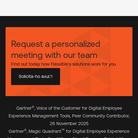
Request a personalized
meeting with our team
Find out today how Flexxible's solutions work for you
Solicita-ho avui
®
Gartner
, Voice of the Customer for Digital Employee
Experience Management Tools, Peer Community Contributor,
26 November 2025
®
™
Gartner
, Magic Quadrant
for Digital Employee Experience