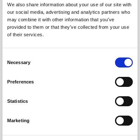
gestionar
i
optimitzar
els teus
We also share information about your use of our site with
our social media, advertising and analytics partners who
espais de treball
may combine it with other information that you’ve
provided to them or that they’ve collected from your use
of their services.
FlexxClient
DIGITAL EXPERIENCE MANAGEMENT
Consent
FlexxSecurity
Necessary
Selection
CYBERSECURITY
FlexxDesktop
Preferences
DESKTOP-AS-A-SERVICE
Statistics
PRODUCT
FlexxDesktop
Marketing
Experience ultimate flexibility with FlexxDesktop, recognized in
the Gartner Magic Quadrant for DaaS in 2023. Use your