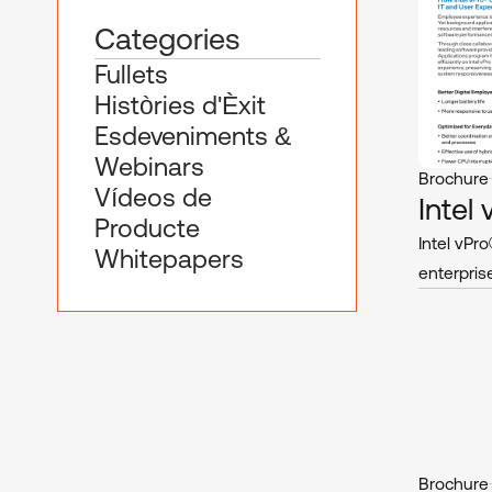
Categories
Fullets
Històries d'Èxit
Esdeveniments &
Webinars
Brochure
Vídeos de
Intel
Producte
Intel vPr
Whitepapers
enterprise
Brochure