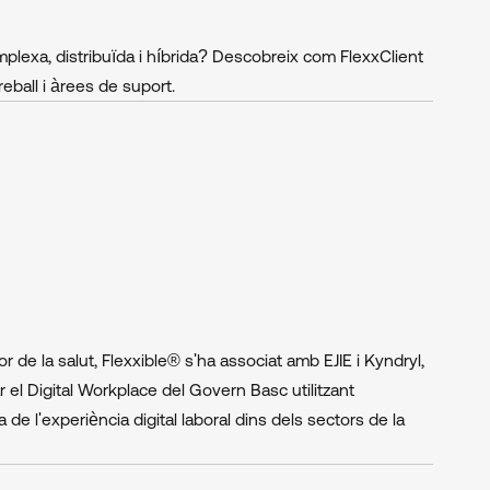
lexa, distribuïda i híbrida? Descobreix com FlexxClient
reball i àrees de suport.
r de la salut, Flexxible® s'ha associat amb EJIE i Kyndryl,
r el Digital Workplace del Govern Basc utilitzant
 de l'experiència digital laboral dins dels sectors de la