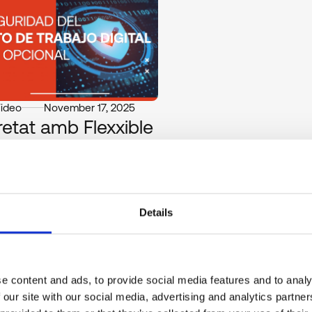
Video
November 17, 2025
etat amb Flexxible
 control, i seguretat amb Flexxible. Management, control, and securi
 (DEX), amb les operacions de TI automatitzades del lloc de treball
Details
e content and ads, to provide social media features and to analy
 our site with our social media, advertising and analytics partn
Video
October 21, 2024