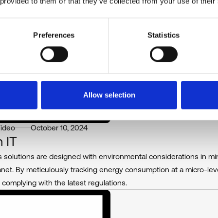
 provided to them or that they’ve collected from your use of their
rity & Patch Management
ible’s security solutions, organizations can effectively protect thei
ent.
Preferences
Statistics
Allow selection
Video
October 10, 2024
 IT
's solutions are designed with environmental considerations in mind
anet. By meticulously tracking energy consumption at a micro-level,
 complying with the latest regulations.