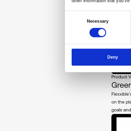
other information that you’ve
Secu
With Flexx
Consent
environm
Necessary
Selection
Deny
Product 
Green
Flexxible
on the pl
goals and