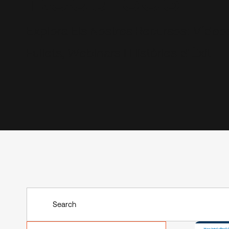
Explora Els Nostres Recursos: Vídeo
Fullets, Webinars i Històries d'Èxit