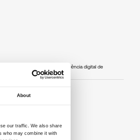
ty with Flexxible. Millora l'experiència digital de
 híbrid.
About
se our traffic. We also share
ers who may combine it with