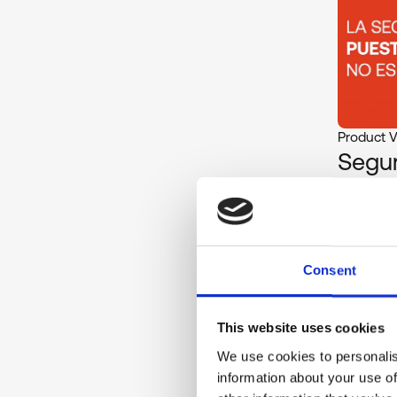
Product 
Segur
La gestió,
l'empleat
Consent
This website uses cookies
We use cookies to personalis
information about your use of
Product 