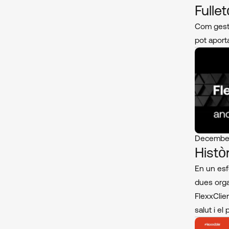
Fulle
Com gesti
pot aporta
December
Històr
En un esfo
dues orga
FlexxClien
salut i el 