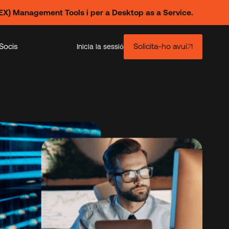
X) Management Tools i per a Desktop as a Service.
Socis
Solicita-ho avui
Inicia la sessió