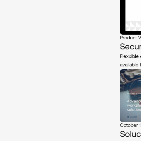
Product 
Secu
Flexxible
available
October 1
Soluc