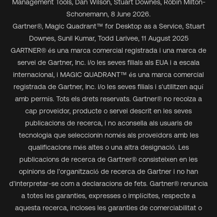
Management Tools, Dan Wilson, Stuart Downes, Robin Milton-
Schonemann, 8 June 2026.
Gartner
®
, Magic Quadrant
™
for Desktop as a Service, Stuart
Downes, Sunil Kumar, Todd Larivee, 11 August 2025
GARTNER® és una marca comercial registrada i una marca de
servei de Gartner, Inc. i/o les seves filials als EUA i a escala
internacional, i MAGIC QUADRANT™ és una marca comercial
registrada de Gartner, Inc. i/o les seves filials i s'utilitzen aquí
amb permís. Tots els drets reservats. Gartner® no recolza a
cap proveïdor, producte o servei descrit en les seves
publicacions de recerca, i no aconsella als usuaris de
tecnologia que seleccionin només als proveïdors amb les
qualificacions més altes o una altra designació. Les
publicacions de recerca de Gartner® consisteixen en les
opinions de l'organització de recerca de Gartner i no han
d'interpretar-se com a declaracions de fets. Gartner® renuncia
a totes les garanties, expresses o implícites, respecte a
aquesta recerca, incloses les garanties de comerciabilitat o