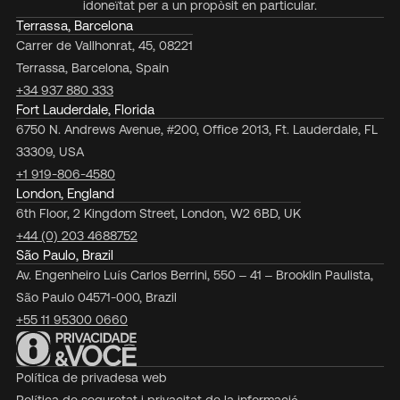
idoneïtat per a un propòsit en particular.
Terrassa, Barcelona
Carrer de Vallhonrat, 45, 08221
Terrassa, Barcelona, Spain
+34 937 880 333
Fort Lauderdale, Florida
6750 N. Andrews Avenue, #200, Office 2013, Ft. Lauderdale, FL
33309, USA
+1 919-806-4580
London, England
6th Floor, 2 Kingdom Street, London, W2 6BD, UK
+44 (0) 203 4688752
São Paulo, Brazil
Av. Engenheiro Luís Carlos Berrini, 550 – 41 – Brooklin Paulista,
São Paulo 04571-000, Brazil
+55 11 95300 0660
Política de privadesa web
Política de seguretat i privacitat de la informació