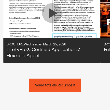
BROCHURE
Wednesday, March 25, 2026
BR
Intel vPro® Certified Applications:
Fu
Flexxible Agent
Veure tots els Recursos