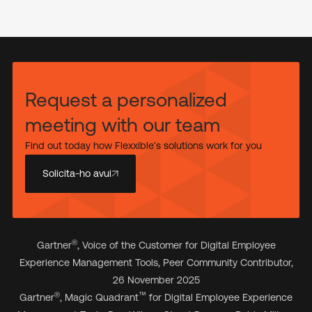
Request a personalized
meeting with our team
Find out today how Flexxible's solutions work for you
Solicita-ho avui
®
Gartner
, Voice of the Customer for Digital Employee
Experience Management Tools, Peer Community Contributor,
26 November 2025
®
™
Gartner
, Magic Quadrant
for Digital Employee Experience