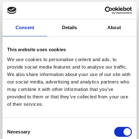
gestionar
i
optimitzar
els teus
espais de treball
Consent
Details
About
FlexxClient
DIGITAL EXPERIENCE MANAGEMENT
This website uses cookies
FlexxSecurity
We use cookies to personalise content and ads, to
CYBERSECURITY
provide social media features and to analyse our traffic.
We also share information about your use of our site with
FlexxDesktop
our social media, advertising and analytics partners who
DESKTOP-AS-A-SERVICE
may combine it with other information that you’ve
provided to them or that they’ve collected from your use
of their services.
PRODUCT
FlexxDesktop
Consent
Experience ultimate flexibility with FlexxDesktop, recognized in
Necessary
Selection
the Gartner Magic Quadrant for DaaS in 2023. Use your