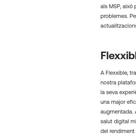
als MSP, això 
problemes. Per
actualitzacio
Flexxib
A Flexxible, t
nostra platafo
la seva experi
una major efic
augmentada. A
salut digital m
del rendiment d