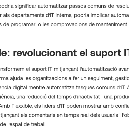
podria significar automatitzar passos comuns de resol
 als departaments d'IT interns, podria implicar automat
ns de programari o les comprovacions de manteniment r
le: revolucionant el suport I
ransformem el suport IT mitjançant l'automatització ava
rma ajuda les organitzacions a fer un seguiment, gestion
ència digital mentre automatitza tasques comuns d'IT. 
iència, una reducció del temps d'inactivitat i una produc
mb Flexxible, els líders d'IT poden mostrar amb confi
itjançant els comentaris en temps real dels usuaris i l'o
e l'espai de treball.