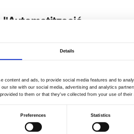
 l'Automatització
quests problemes es troba en l'automatització. L'època
uals ha acabat. Si el teu equip IT encara revisa manua
Details
 o lliura actualitzacions crítiques, ja estàs endarrerit.
nts i propensos a errors; la informació crucial es perds 
ps resolent problemes administratius en lloc de tornar
e content and ads, to provide social media features and to analy
uctives crítiques.
 our site with our social media, advertising and analytics partn
 provided to them or that they’ve collected from your use of their
ccions Ràpides com un Lla
Preferences
Statistics
port Automatitzat Avançat