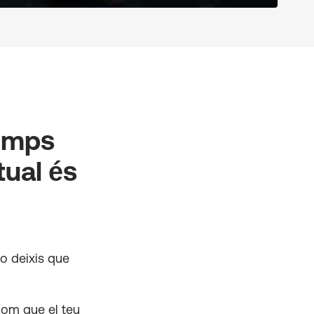
Temps
tual és
no deixis que
com que el teu