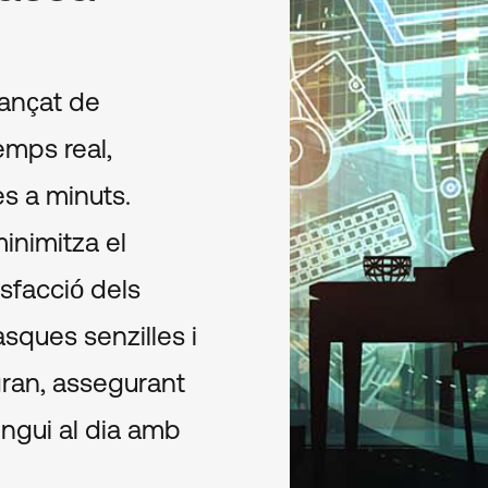
vançat de
emps real,
es a minuts.
minimitza el
isfacció dels
ques senzilles i
gran, assegurant
ingui al dia amb