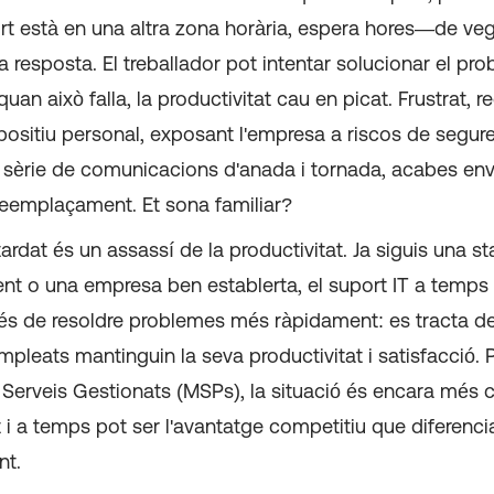
rt està en una altra zona horària, espera hores—de v
a resposta. El treballador pot intentar solucionar el pr
an això falla, la productivitat cau en picat. Frustrat, r
ispositiu personal, exposant l'empresa a riscos de segure
 sèrie de comunicacions d'anada i tornada, acabes env
 reemplaçament. Et sona familiar?
tardat és un assassí de la productivitat. Ja siguis una s
nt o una empresa ben establerta, el suport IT a temps 
és de resoldre problemes més ràpidament: es tracta d
mpleats mantinguin la seva productivitat i satisfacció. P
Serveis Gestionats (MSPs), la situació és encara més cr
t i a temps pot ser l'avantatge competitiu que diferen
nt.