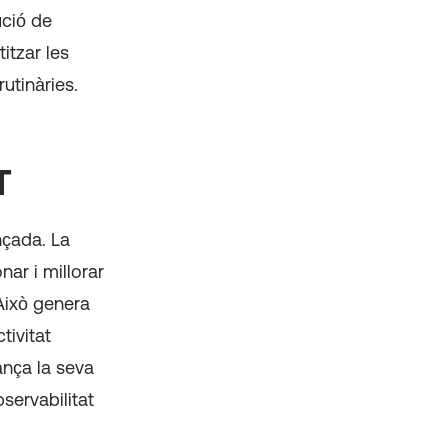
ució de
itzar les
utinàries.
T
nçada. La
ar i millorar
Això genera
tivitat
ança la seva
bservabilitat