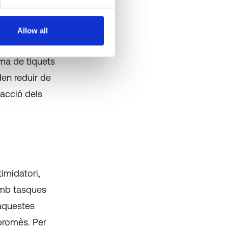
leat troba un
Allow all
à sent atès.
ema de tiquets
den reduir de
facció dels
imidatori,
amb tasques
 aquestes
mpromès. Per