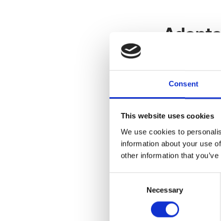
Adopta
La solució a a
processos man
Consent
cues de tiquets
manuals són le
This website uses cookies
passen més tem
We use cookies to personalis
les hores prod
information about your use of
other information that you’ve
Consent
Resolu
Necessary
Selection
amb Su