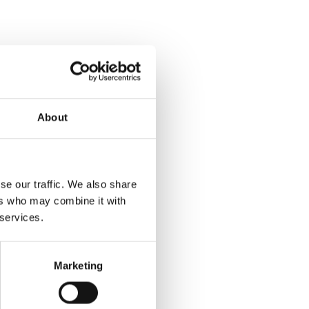
 dels
lment les
About
 Els processos
i els analistes
 als clients
se our traffic. We also share
ers who may combine it with
 services.
mpec
Marketing