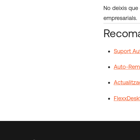
No deixis que 
empresarials
Recoma
Suport Aut
Auto-Reme
Actualitza
FlexxDeskt