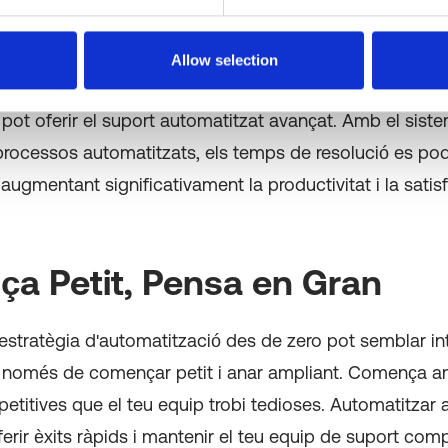
 la línia de solució de problemes funciona així: un emp
Allow selection
a un tiquet, i en qüestió de minuts, el seu problema est
 pot oferir el suport automatitzat avançat. Amb el sist
 processos automatitzats, els temps de resolució es po
 augmentant significativament la productivitat i la satis
a Petit, Pensa en Gran
estratègia d'automatització des de zero pot semblar int
a només de començar petit i anar ampliant. Comença 
etitives que el teu equip trobi tedioses. Automatitzar
erir èxits ràpids i mantenir el teu equip de suport co