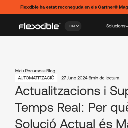
Flexxible ha estat reconeguda en els Gartner® Ma
Solucions
CAT
Inici
Recursos
Blog
AUTOMATITZACIÓ
27 June 2024
|
6
min de lectura
Actualitzacions i Su
Temps Real: Per què
Solució Actual és 