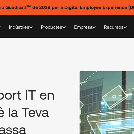
gic Quadrant™ de 2026 per a Digital Employee Experience (DE
Indústries
Productes
Empresa
Recursos
port IT en
 la Teva
Massa