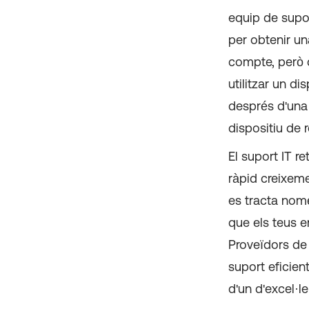
equip de supo
per obtenir un
compte, però qu
utilitzar un d
després d'una
dispositiu de
El suport IT re
ràpid creixeme
es tracta nom
que els teus e
Proveïdors de 
suport eficien
d'un d'excel·le