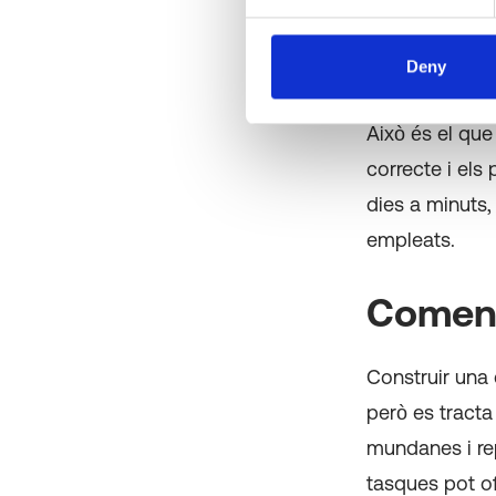
Amb Flexxible,
Deny
problema, envi
Això és el que
correcte i els
dies a minuts,
empleats.
Començ
Construir una 
però es tract
mundanes i rep
tasques pot of