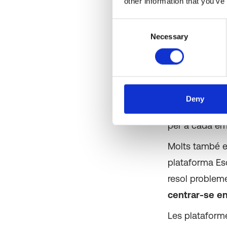
other information that you’ve
Ofereix als lí
amb la seva t
Consent
cada dispositi
Necessary
Selection
Depenent del 
proporcionar a
Deny
pedaços d'apli
per a cada empl
Molts també e
plataforma
Es
resol problem
centrar-se en
Les plataform