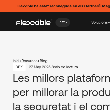
Flexxible ha estat reconeguda en els Gartner® Ma
Solucions
CAT
Inici
Recursos
Blog
DEX
27 May 2025
|
8
min de lectura
Les millors platafo
per millorar la produ
la seguretat i el c