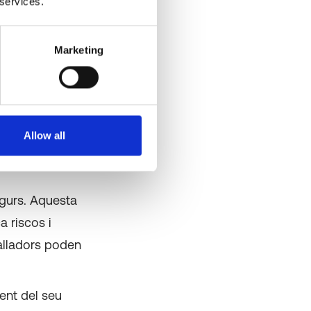
 services.
interactuen
capacitats en
Marketing
omunicació,
emot i
Allow all
usuari digital
egurs. Aquesta
 riscos i
alladors poden
ent del seu