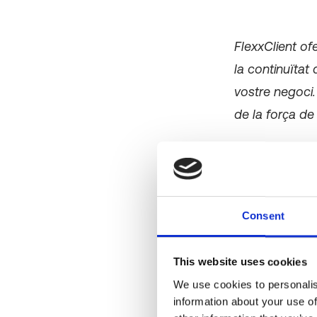
FlexxClient of
la continuïtat
vostre negoci
de la força de
Què és 
Consent
dels e
This website uses cookies
Un
Experiència
We use cookies to personalis
per al vostre ll
information about your use of