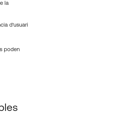
e la
cia d'usuari
 us poden
bles