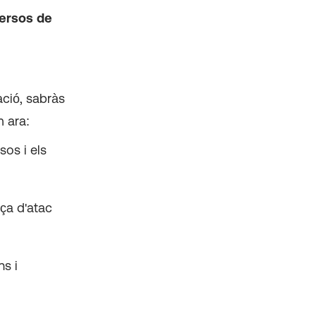
persos de
ació, sabràs
 ara:
sos i els
ça d'atac
ns i