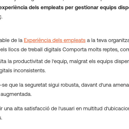
experiència dels empleats per gestionar equips dis
ç
.
able de la
Experiència dels empleats
a la teva organitz
ls llocs de treball digitals
Comporta molts reptes, com
lta la productivitat de l'equip, malgrat els equips disper
gitals inconsistents.
se que la seguretat sigui robusta, davant d'una amena
c augmentada.
 una alta satisfacció de l'usuari en multitud d'ubicacio
s.