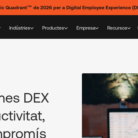
gic Quadrant™ de 2026 per a Digital Employee Experience (DE
Indústries
Productes
Empresa
Recursos
rmes DEX
ctivitat,
ompromís