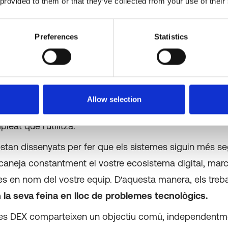
 provided to them or that they’ve collected from your use of their
ders de TI una visibilitat completa de com els empleats 
ecnologia i
els permet fer un seguiment de diverses 
u i aplicació
.
Preferences
Statistics
seu enfocament, una plataforma DEX pot millorar la c
nàlisis o automatitzar tasques de TI, com ara suport r
Allow selection
cacions. Tot això contribueix a una millor experiència d'
eat que l'utilitza.
stan dissenyats per fer que els sistemes siguin més s
caneja constantment el vostre ecosistema digital, marca
es en nom del vostre equip. D'aquesta manera, els treb
 la seva feina en lloc de problemes tecnològics.
es DEX comparteixen un objectiu comú, independentm