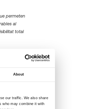
 que permeten
rables al
bilitat total
riència
About
ol de missió
se our traffic. We also share
ers who may combine it with