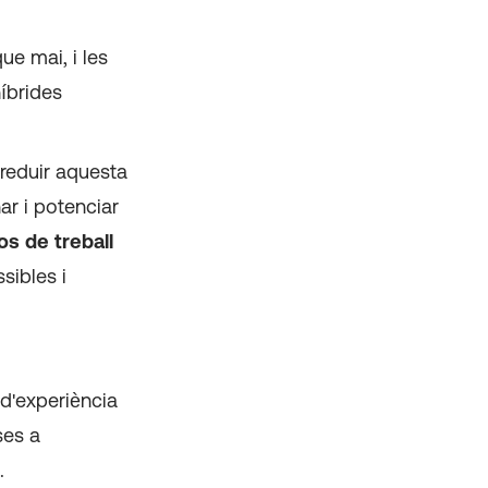
ue mai, i les
híbrides
 reduir aquesta
ar i potenciar
os de treball
sibles i
 d'experiència
ses a
.