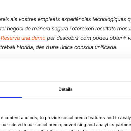
ereix als vostres empleats experiències tecnològiques
 del negoci de manera segura i ofereixen resultats mesu
.
Reserva una demo
per descobrir com podeu obtenir visi
 treball híbrida, des d'una única consola unificada.
una plataforma digital d'expe
Details
mpleats?
 digital dels empleats
(DEX) és com un centre de contr
e content and ads, to provide social media features and to analy
oc de treball en línia.
 our site with our social media, advertising and analytics partn