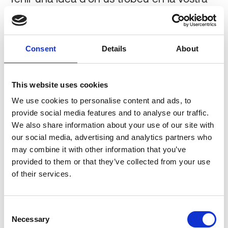
experiència digital d'empleat us ajudarà a
guiar el camí cap als següents passos
Consent
Details
About
adequats. Aquest exercici us ajudarà en
última instància a
Entendre com podeu
This website uses cookies
millorar la cultura de l'empresa
, ja que
We use cookies to personalise content and ads, to
capacites els membres de l'equip per
provide social media features and to analyse our traffic.
We also share information about your use of our site with
rendir al màxim.
our social media, advertising and analytics partners who
may combine it with other information that you’ve
provided to them or that they’ve collected from your use
of their services.
Diàleg entre direcció i recursos humans
amb els usuaris finals
és la millor manera
Consent
d'entendre els problemes més urgents als
Necessary
Selection