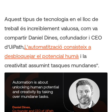
Aquest tipus de tecnologia en el lloc de
treball és increïblement valuosa, com va
compartir Daniel Dines, cofundador i CEO
d'UiPath,
L'automatització consisteix a
desbloquejar el potencial humà
i la
creativitat assumint tasques mundanes".