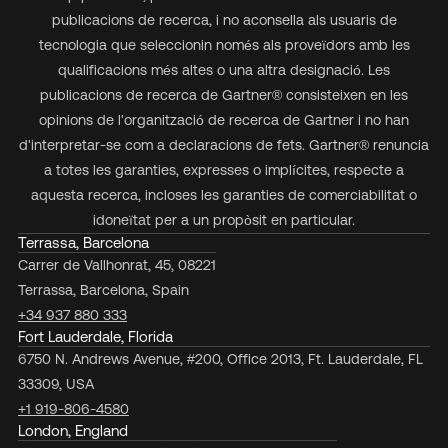
publicacions de recerca, i no aconsella als usuaris de
tecnologia que seleccionin només als proveïdors amb les
qualificacions més altes o una altra designació. Les
publicacions de recerca de Gartner® consisteixen en les
opinions de l'organització de recerca de Gartner i no han
d'interpretar-se com a declaracions de fets. Gartner® renuncia
a totes les garanties, expresses o implícites, respecte a
aquesta recerca, incloses les garanties de comerciabilitat o
idoneïtat per a un propòsit en particular.
Terrassa, Barcelona
Carrer de Vallhonrat, 45, 08221
Terrassa, Barcelona, Spain
+34 937 880 333
Fort Lauderdale, Florida
6750 N. Andrews Avenue, #200, Office 2013, Ft. Lauderdale, FL
33309, USA
+1 919-806-4580
London, England