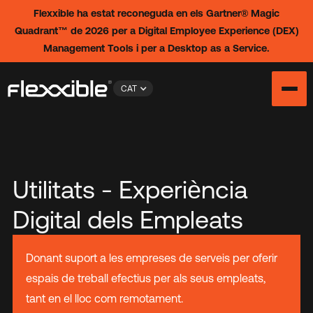
Flexxible ha estat reconeguda en els Gartner® Magic
Quadrant™ de 2026 per a Digital Employee Experience (DEX)
Management Tools i per a Desktop as a Service.
CAT
Utilitats - Experiència
Digital dels Empleats
Donant suport a les empreses de serveis per oferir
espais de treball efectius per als seus empleats,
tant en el lloc com remotament.