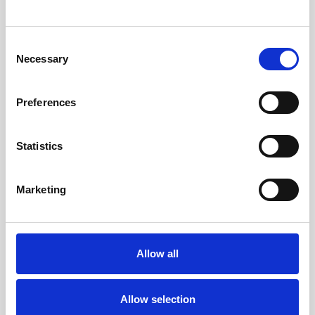
Millora l'experiència digital
Fent un seguiment de l'experiència digital, els equips
Consent
que utilitzen FlexxClient milloren la productivitat dels
Necessary
Selection
usuaris finals mitjançant una combinació de
monitoratge del rendiment de les aplicacions i
Preferences
enquestes als usuaris. Assegura't que els teus equips
estiguin feliços, productius i oferint els millors resultats
Statistics
possibles per a la teva organització i els teus clients.
Related Solution
Marketing
Compliance
Allow all
Allow selection