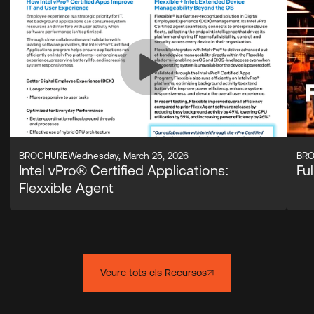
BROCHURE
Wednesday, March 25, 2026
BR
Intel vPro® Certified Applications:
Fu
Flexxible Agent
Veure tots els Recursos