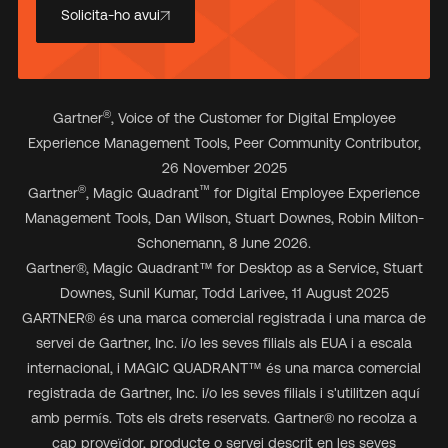
Solicita-ho avui
®
Gartner
, Voice of the Customer for Digital Employee
Experience Management Tools, Peer Community Contributor,
26 November 2025
®
™
Gartner
, Magic Quadrant
for Digital Employee Experience
Management Tools, Dan Wilson, Stuart Downes, Robin Milton-
Schonemann, 8 June 2026.
Gartner
®
, Magic Quadrant
™
for Desktop as a Service, Stuart
Downes, Sunil Kumar, Todd Larivee, 11 August 2025
GARTNER® és una marca comercial registrada i una marca de
servei de Gartner, Inc. i/o les seves filials als EUA i a escala
internacional, i MAGIC QUADRANT™ és una marca comercial
registrada de Gartner, Inc. i/o les seves filials i s'utilitzen aquí
amb permís. Tots els drets reservats. Gartner® no recolza a
cap proveïdor, producte o servei descrit en les seves