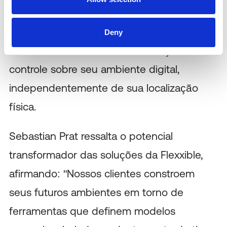
a partir de um console unificado. Esta
solução abrangente garante que os
Deny
usuários mantenham uma sensação de
controle sobre seu ambiente digital,
independentemente de sua localização
física.
Sebastian Prat ressalta o potencial
transformador das soluções da Flexxible,
afirmando: "Nossos clientes constroem
seus futuros ambientes em torno de
ferramentas que definem modelos