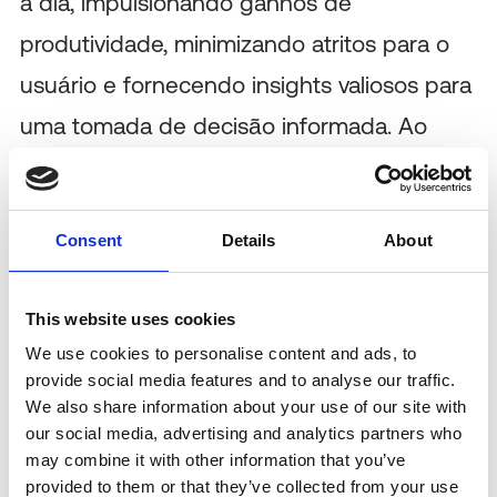
a dia, impulsionando ganhos de
produtividade, minimizando atritos para o
usuário e fornecendo insights valiosos para
uma tomada de decisão informada. Ao
agilizar operações e fornecer dados
acionáveis, o FlexxClient capacita as
Consent
Details
About
organizações a alcançar eficiências e
economias significativas.
This website uses cookies
O FlexxDesktop ainda aumenta o controle e
We use cookies to personalise content and ads, to
a eficiência nos espaços de trabalho
provide social media features and to analyse our traffic.
We also share information about your use of our site with
digitais. O FlexxDesktop equipa os usuários
our social media, advertising and analytics partners who
may combine it with other information that you’ve
com ferramentas em casa para resolver
provided to them or that they’ve collected from your use