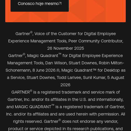
Conosco hoje mesmo
®
Gartner
, Voice of the Customer for Digital Employee
Experience Management Tools, Peer Community Contributor,
26 November 2025
®
™
Gartner
, Magic Quadrant
for Digital Employee Experience
Management Tools, Dan Wilson, Stuart Downes, Robin Milton-
Schonemann, 8 June 2026.
®
, Magic Quadrant
™
for Desktop as
a Service, Stuart Downes, Todd Larivee, Sunil Kumar, 5 August
2026
®
GARTNER
is a registered trademark and service mark of
Gartner, Inc. and/or its affiliates in the U.S. and internationally,
™
and MAGIC QUADRANT
is a registered trademark of Gartner,
Inc. and/or its affiliates and are used herein with permission. All
®
rights reserved. Gartner
does not endorse any vendor,
product or service depicted in its research publications, and